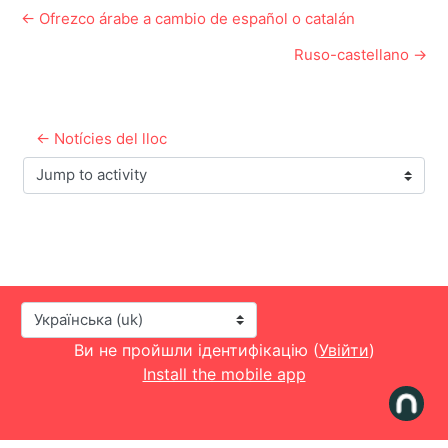
← Ofrezco árabe a cambio de español o catalán
Ruso-castellano →
← Notícies del lloc
Jump to activity
Мова інтерфейсу
Ви не пройшли ідентифікацію (
Увійти
)
Install the mobile app