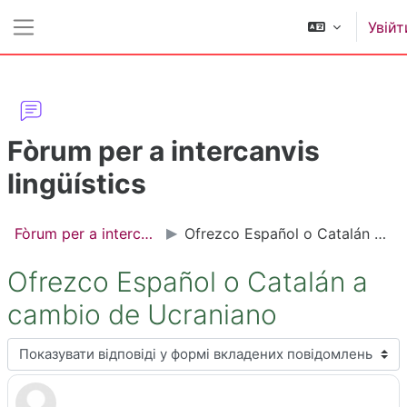
Перейти до головного вмісту
Увійт
Бокова панель
Fòrum per a intercanvis
lingüístics
Fòrum per a intercanvis lingüístics
Ofrezco Español o Catalán a cambio de Ucraniano
Ofrezco Español o Catalán a
cambio de Ucraniano
Тип показу