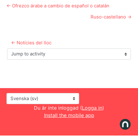
← Ofrezco árabe a cambio de español o catalán
Ruso-castellano →
← Notícies del lloc
Jump to activity
Språk
Du är inte inloggad (
Logga in
)
Install the mobile app