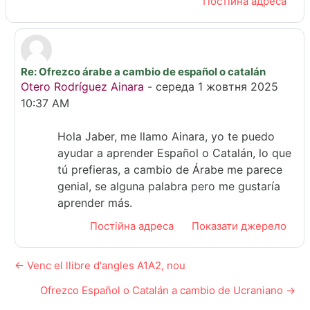
Постійна адреса
Re: Ofrezco árabe a cambio de español o catalán
У відповідь на Aziz Jaber
Otero Rodríguez Ainara
-
середа 1 жовтня 2025
10:37 AM
Hola Jaber, me llamo Ainara, yo te puedo
ayudar a aprender Español o Catalán, lo que
tú prefieras, a cambio de Árabe me parece
genial, se alguna palabra pero me gustaría
aprender más.
Постійна адреса
Показати джерело
← Venc el llibre d'angles A1A2, nou
Ofrezco Español o Catalán a cambio de Ucraniano →