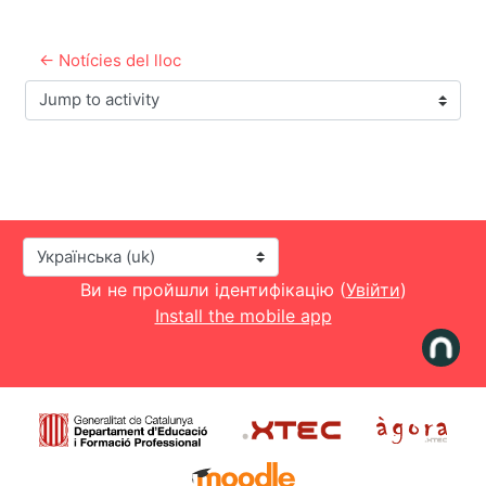
← Notícies del lloc
Jump to activity
Мова інтерфейсу
Ви не пройшли ідентифікацію (
Увійти
)
Install the mobile app