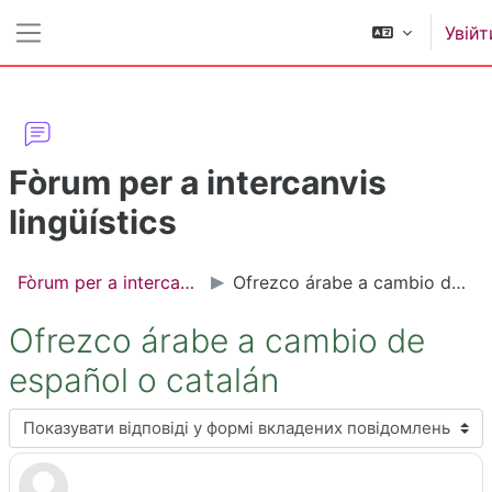
Перейти до головного вмісту
Увійт
Бокова панель
Fòrum per a intercanvis
lingüístics
Fòrum per a intercanvis lingüístics
Ofrezco árabe a cambio de español o catalán
Ofrezco árabe a cambio de
español o catalán
Тип показу