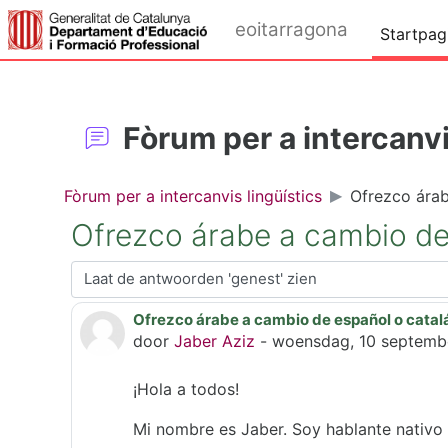
Ga naar hoofdinhoud
eoitarragona
Startpag
Fòrum per a intercanvi
Fòrum per a intercanvis lingüístics
Ofrezco árab
Ofrezco árabe a cambio de
Toon modus
Ofrezco árabe a cambio de español o catal
Aantal antwoorden: 1
door
Jaber Aziz
-
woensdag, 10 septemb
¡Hola a todos!
Mi nombre es Jaber. Soy hablante nativo