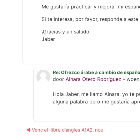
Me gustaría practicar y mejorar mi españ
Si te interesa, por favor, responde a este
¡Gracias y un saludo!
Jaber
Re: Ofrezco árabe a cambio de español
Als antwoord op Jaber Aziz
door
Ainara Otero Rodríguez
-
woens
Hola Jaber, me llamo Ainara, yo te 
alguna palabra pero me gustaría ap
◀︎ Venc el llibre d'angles A1A2, nou