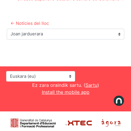
← Notícies del lloc
Joan jarduerara
Hizkuntza
Ez zara oraindik sartu. (
Sartu
)
Install the mobile app