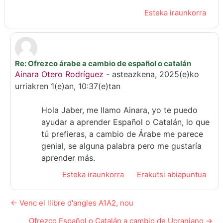
Esteka iraunkorra
Re: Ofrezco árabe a cambio de español o catalán
Jaber Aziz(e)ri erantzunda
Ainara Otero Rodríguez
-
asteazkena, 2025(e)ko
urriakren 1(e)an, 10:37(e)tan
Hola Jaber, me llamo Ainara, yo te puedo
ayudar a aprender Español o Catalán, lo que
tú prefieras, a cambio de Árabe me parece
genial, se alguna palabra pero me gustaría
aprender más.
Esteka iraunkorra
Erakutsi abiapuntua
← Venc el llibre d'angles A1A2, nou
Ofrezco Español o Catalán a cambio de Ucraniano →