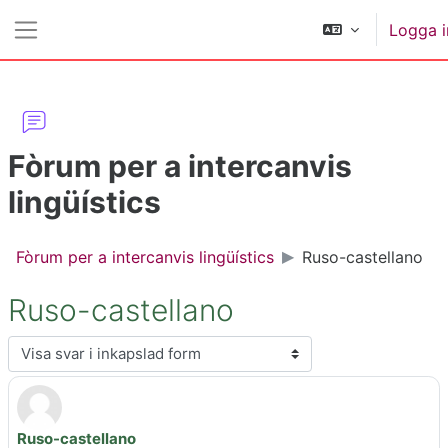
Gå direkt till huvudinnehåll
Logga i
Sidopanel
Fòrum per a intercanvis
lingüístics
Fòrum per a intercanvis lingüístics
Ruso-castellano
Ruso-castellano
Visningsläge
Ruso-castellano
Antal svar: 1