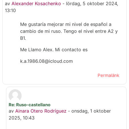
av
Alexander Kosachenko
-
lördag, 5 oktober 2024,
13:10
Me gustaría mejorar mi nivel de español a
cambio de mi ruso. Tengo el nivel entre A2 y
B1.
Me Llamo Alex. Mi contacto es
k.a.1986.08@icloud.com
Permalänk
Re: Ruso-castellano
Som svar till Alexander Kosachenko
av
Ainara Otero Rodríguez
-
onsdag, 1 oktober
2025, 10:43