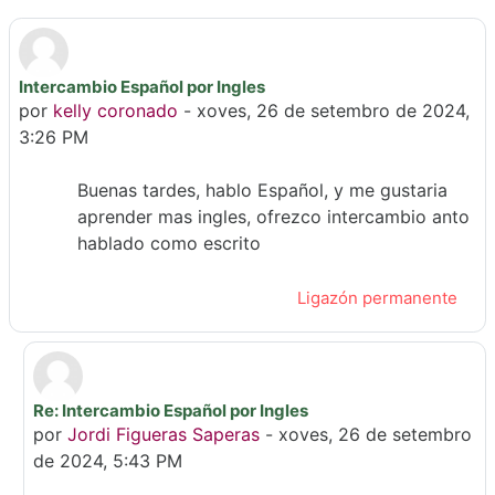
Intercambio Español por Ingles
Número de respostas: 1
por
kelly coronado
-
xoves, 26 de setembro de 2024,
3:26 PM
Buenas tardes, hablo Español, y me gustaria
aprender mas ingles, ofrezco intercambio anto
hablado como escrito
Ligazón permanente
Re: Intercambio Español por Ingles
En resposta a kelly coronado
por
Jordi Figueras Saperas
-
xoves, 26 de setembro
de 2024, 5:43 PM