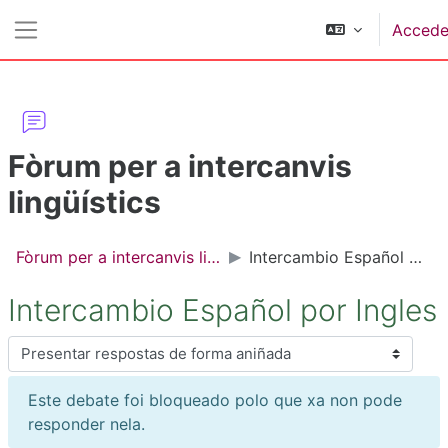
Ir ao contido principal
Accede
Panel lateral
Fòrum per a intercanvis
lingüístics
Fòrum per a intercanvis lingüístics
Intercambio Español por Ingles
Intercambio Español por Ingles
Modo de presentación
Este debate foi bloqueado polo que xa non pode
responder nela.