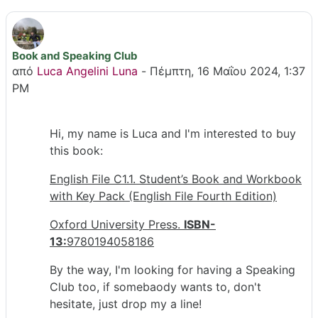
Book and Speaking Club
Αριθμός απαντήσεων: 1
από
Luca Angelini Luna
-
Πέμπτη, 16 Μαΐου 2024, 1:37
PM
Hi, my name is Luca and I'm interested to buy
this book:
English File C1.1. Student’s Book and Workbook
with Key Pack (English File Fourth Edition)
Oxford University Press.
ISBN-
13:
9780194058186
By the way, I'm looking for having a Speaking
Club too, if somebaody wants to, don't
hesitate, just drop my a line!