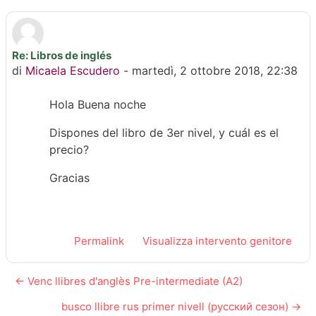
Re: Libros de inglés
Numero di risposte: 0
di
Micaela Escudero
-
martedì, 2 ottobre 2018, 22:38
Hola Buena noche
Dispones del libro de 3er nivel, y cuál es el
precio?
Gracias
Permalink
Visualizza intervento genitore
← Venc llibres d'anglès Pre-intermediate (A2)
busco llibre rus primer nivell (русский сезон) →