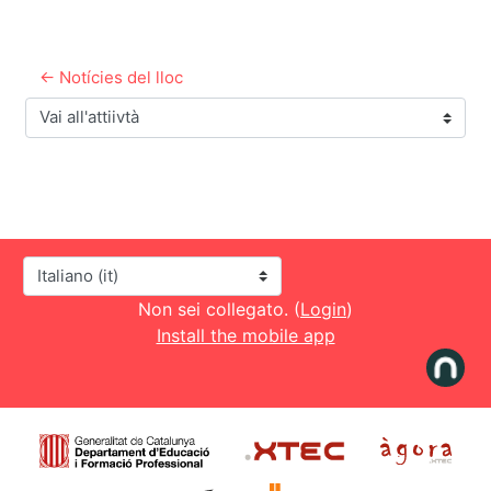
← Notícies del lloc
Vai all'attiivtà
Lingua
Non sei collegato. (
Login
)
Install the mobile app