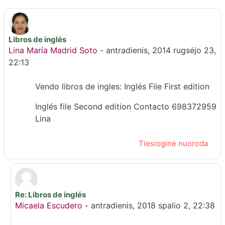
Libros de inglés
Atsakymų skaičius: 1
Lina María Madrid Soto
-
antradienis, 2014 rugsėjo 23,
22:13
Vendo libros de ingles: Inglés File First edition
Inglés file Second edition Contacto 698372959
Lina
Tiesioginė nuoroda
Re: Libros de inglés
Atsakymas į Lina María Madrid Soto
Micaela Escudero
-
antradienis, 2018 spalio 2, 22:38