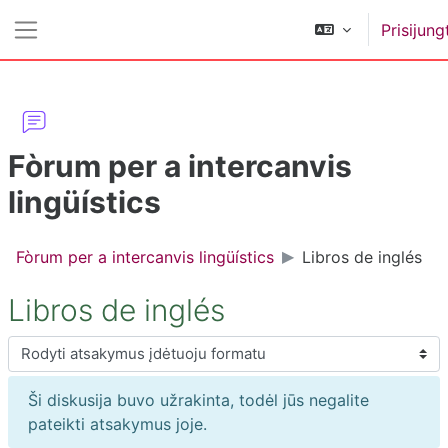
Pereiti į pagrindinį turinį
Prisijung
Šoninis skydelis
Fòrum per a intercanvis
lingüístics
Fòrum per a intercanvis lingüístics
Libros de inglés
Libros de inglés
Rodymo režimas
Ši diskusija buvo užrakinta, todėl jūs negalite
pateikti atsakymus joje.