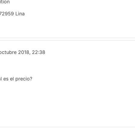
ition
372959 Lina
o
’octubre 2018, 22:38
l es el precio?