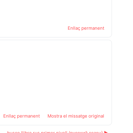
Enllaç permanent
Enllaç permanent
Mostra el missatge original
busco llibre rus primer nivell (русский сезон) ▶︎