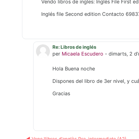
Vendo libros de ingles: Inglés File First ed
Inglés file Second edition Contacto 698
Re: Libros de inglés
En resposta a Lina María Madrid Sot
per
Micaela Escudero
-
dimarts, 2 d
Hola Buena noche
Dispones del libro de 3er nivel, y cuá
Gracias
◀︎ Venc llibres d'anglès Pre-intermediate (A2)