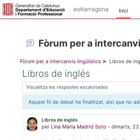
Ves al contingut principal
eoitarragona
Inici
Fòrum per a intercanvi
Fòrum per a intercanvis lingüístics
Libros de ing
Libros de inglés
Mode de visualització
Aquest fil de debat ha finalitzat, així que no a
Libros de inglés
Nombre de respostes: 1
per
Lina María Madrid Soto
-
dimarts, 23