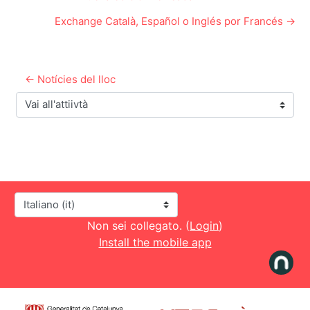
Exchange Català, Español o Inglés por Francés →
← Notícies del lloc
Vai all'attiivtà
Lingua
Non sei collegato. (
Login
)
Install the mobile app