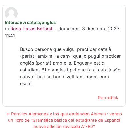
Intercanvi català/anglès
Numero di risposte: 0
di
Rosa Casas Bofarull
-
domenica, 3 dicembre 2023,
11:41
Busco persona que vulgui practicar català
(parlat) amb mi a canvi que jo pugui practicar
anglès (parlat) amb ella. Enguany estic
estudiant B1 d'anglès i pel que fa al català sóc
nativa i tinc un bon nivell tant parlat com
escrit.
Permalink
← Para los Alemanes y los que entienden Aleman : vendo
un libro de "Gramática básica del estudiante de Español
nueva edición revisada A1-B2"