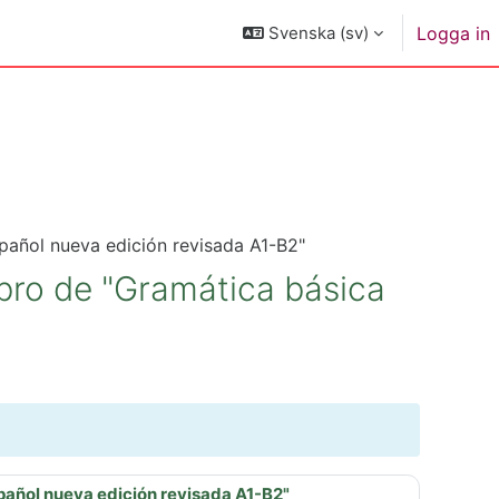
Svenska ‎(sv)‎
Logga in
spañol nueva edición revisada A1-B2"
ibro de "Gramática básica
spañol nueva edición revisada A1-B2"