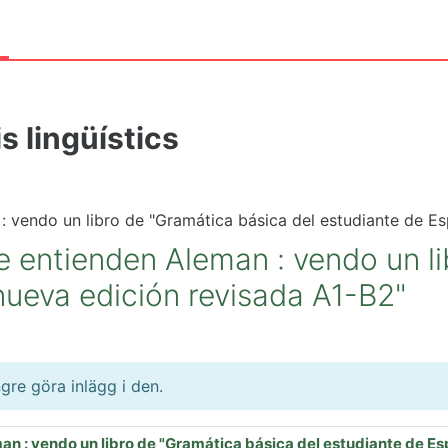
a
s lingüístics
: vendo un libro de "Gramática básica del estudiante de E
e entienden Aleman : vendo un l
nueva edición revisada A1-B2"
gre göra inlägg i den.
an : vendo un libro de "Gramática básica del estudiante de E