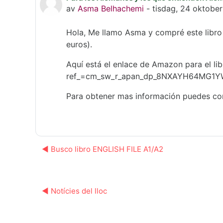
av
Asma Belhachemi
-
tisdag, 24 oktober
Hola, Me llamo Asma
y c
ompré este libro
euros).
Aquí está el enlace de Amazon para el l
ref_=cm_sw_r_apan_dp_8NXAYH64MG1Y
Para obtener mas información puedes co
◀︎ Busco libro ENGLISH FILE A1/A2
◀︎ Notícies del lloc