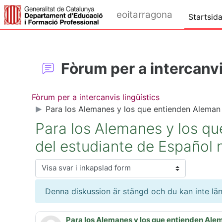
Gå direkt till huvudinnehåll
eoitarragona
Startsid
Fòrum per a intercanvi
Fòrum per a intercanvis lingüístics
Para los Alemanes y los que entienden Aleman 
Para los Alemanes y los qu
del estudiante de Español 
Visningsläge
Denna diskussion är stängd och du kan inte län
Para los Alemanes y los que entienden Alem
Antal svar: 0