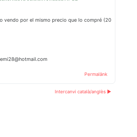
e lo vendo por el mismo precio que lo compré (20
chemi28@hotmail.com
Permalänk
Intercanvi català/anglès ▶︎