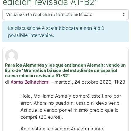
edición revisada A1-B2"
Modalità visualizzazione
La discussione è stata bloccata e non è più
possibile intervenire.
Para los Alemanes y los que entienden Aleman : vendo un
Numero di risposte: 0
libro de "Gramática básica del estudiante de Español
nueva edición revisada A1-B2"
di
Asma Belhachemi
-
martedì, 24 ottobre 2023, 11:28
Hola, Me llamo Asma
y c
ompré este libro por
error. Ahora no puedo ni usarlo ni devolverlo.
Así que lo vendo por el mismo precio que lo
compré (20 euros).
Aquí está el enlace de Amazon para el