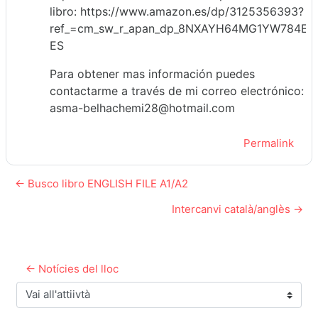
libro: https://www.amazon.es/dp/3125356393?
ref_=cm_sw_r_apan_dp_8NXAYH64MG1YW784EB7
ES
Para obtener mas información puedes
contactarme a través de mi correo electrónico:
asma-belhachemi28@hotmail.com
Permalink
← Busco libro ENGLISH FILE A1/A2
Intercanvi català/anglès →
← Notícies del lloc
Vai all'attiivtà