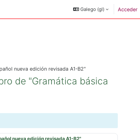
Galego ‎(gl)‎
Acceder
spañol nueva edición revisada A1-B2"
ibro de "Gramática básica
spañol nueva edición revisada A1-B2"