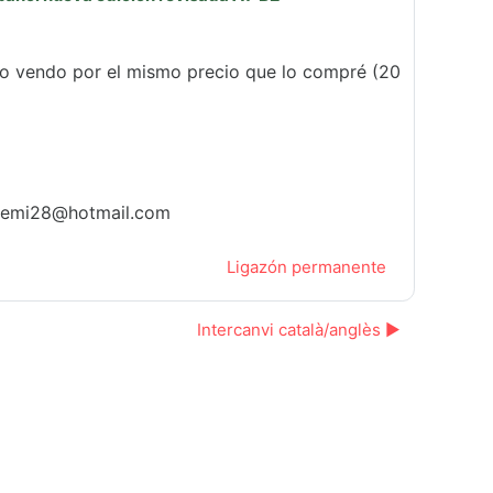
e lo vendo por el mismo precio que lo compré (20
chemi28@hotmail.com
Ligazón permanente
Intercanvi català/anglès ▶︎