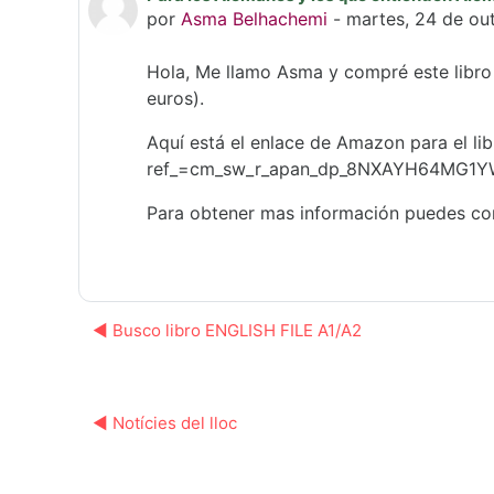
por
Asma Belhachemi
-
martes, 24 de ou
Hola, Me llamo Asma
y c
ompré este libro
euros).
Aquí está el enlace de Amazon para el l
ref_=cm_sw_r_apan_dp_8NXAYH64MG1Y
Para obtener mas información puedes co
◀︎ Busco libro ENGLISH FILE A1/A2
◀︎ Notícies del lloc