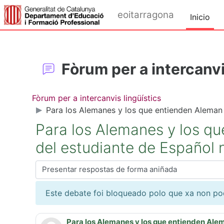
Ir ao contido principal
eoitarragona
Inicio
Fòrum per a intercanvi
Fòrum per a intercanvis lingüístics
Para los Alemanes y los que entienden Aleman 
Para los Alemanes y los qu
del estudiante de Español 
Modo de presentación
Este debate foi bloqueado polo que xa non po
Para los Alemanes y los que entienden Alem
Número de respostas: 0