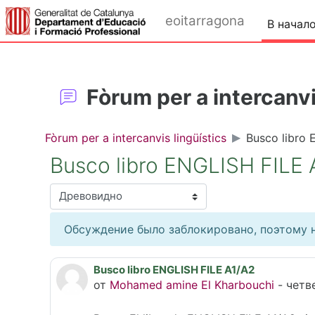
Перейти к основному содержанию
eoitarragona
В начал
Fòrum per a intercanvi
Fòrum per a intercanvis lingüístics
Busco libro 
Busco libro ENGLISH FILE 
Режим отображения
Обсуждение было заблокировано, поэтому н
Busco libro ENGLISH FILE A1/A2
Количество ответов: 0
от
Mohamed amine El Kharbouchi
-
четве