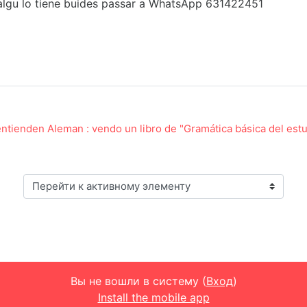
 algu lo tiene buides passar a WhatsApp 631422451
entienden Aleman : vendo un libro de "Gramática básica del est
Перейти к активному элементу
Вы не вошли в систему (
Вход
)
Install the mobile app