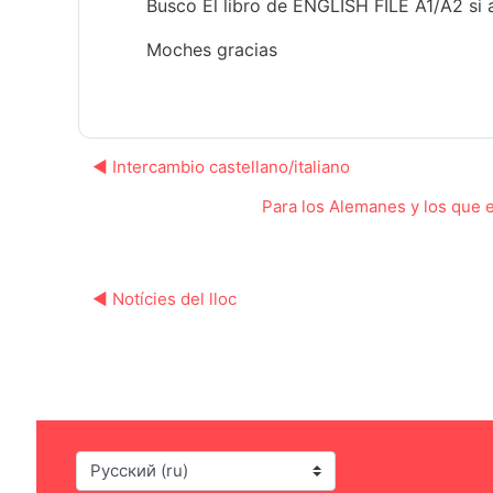
Busco El libro de ENGLISH FILE A1/A2 si
Moches gracias
◀︎ Intercambio castellano/italiano
Para los Alemanes y los que 
◀︎ Notícies del lloc
Язык