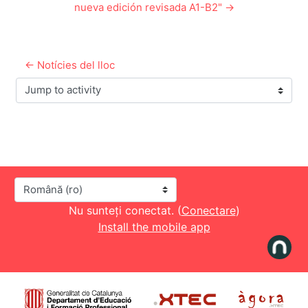
nueva edición revisada A1-B2" →
← Notícies del lloc
Jump to activity
Limbă
Nu sunteți conectat. (
Conectare
)
Install the mobile app