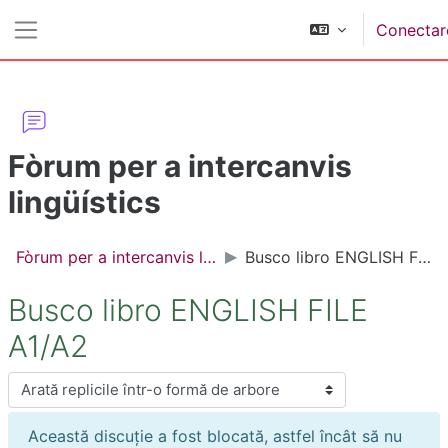
Sari la conţinutul principal
Conectar
Panou lateral
Fòrum per a intercanvis
lingüístics
Fòrum per a intercanvis lingüístics
Busco libro ENGLISH FILE A1/A2
Busco libro ENGLISH FILE
A1/A2
Afişează mod
Această discuție a fost blocată, astfel încât să nu