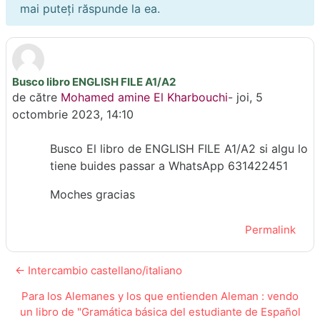
mai puteți răspunde la ea.
Busco libro ENGLISH FILE A1/A2
Număr de răspunsuri: 0
de către
Mohamed amine El Kharbouchi
-
joi, 5
octombrie 2023, 14:10
Busco El libro de ENGLISH FILE A1/A2 si algu lo
tiene buides passar a WhatsApp 631422451
Moches gracias
Permalink
← Intercambio castellano/italiano
Para los Alemanes y los que entienden Aleman : vendo
un libro de "Gramática básica del estudiante de Español