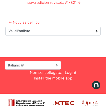
nueva edición revisada A1-B2" →
← Notícies del lloc
Vai all'attiivtà
Lingua
Non sei collegato. (
Login
)
Install the mobile app