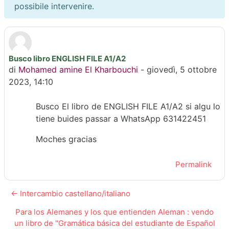
possibile intervenire.
Busco libro ENGLISH FILE A1/A2
Numero di risposte: 0
di
Mohamed amine El Kharbouchi
-
giovedì, 5 ottobre
2023, 14:10
Busco El libro de ENGLISH FILE A1/A2 si algu lo
tiene buides passar a WhatsApp 631422451
Moches gracias
Permalink
← Intercambio castellano/italiano
Para los Alemanes y los que entienden Aleman : vendo
un libro de "Gramática básica del estudiante de Español