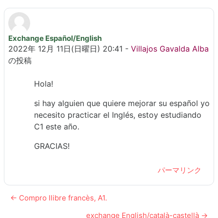
Exchange Español/English
返信数: 0
2022年 12月 11日(日曜日) 20:41
-
Villajos Gavalda Alba
の投稿
Hola!
si hay alguien que quiere mejorar su español yo
necesito practicar el Inglés, estoy estudiando
C1 este año.
GRACIAS!
パーマリンク
← Compro llibre francès, A1.
exchange English/català-castellà →