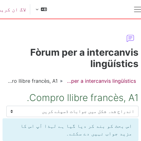
ل مواد کی طرف جائیں
لاگ ان کریں
یک طرفہ پینل
Fòrum per a intercanvi
lingüístic
Compro llibre francès, A1.
Fòrum per a intercanvis lingüístics
Compro llibre francès, A1
سپلے موڈ
اس بحث کو بند کر دیا گیا ہے لہذا آپ اس کا
مزید جواب نہیں دے سکتے۔