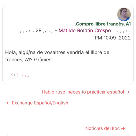
Compro llibre francès, A1.
جوابات کی تعداد: 0
بذریعہ
Matilde Roldán Crespo
-
بدھ, 28 ستمبر
2022, 10:09 PM
Hola, algú/na de vosaltres vendria el llibre de
francès, A1? Gràcies.
پرمالنک
→ Hablo ruso-necesito practicar español
Exchange Español/English ←
→ Notícies del lloc