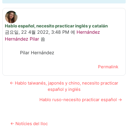
Hablo español, necesito practicar inglés y catalán
Number of replies: 0
금요일, 22 4월 2022, 3:48 PM
에
Hernández
Hernández Pilar
씀
Pilar Hernández
Permalink
← Hablo taiwanés, japonés y chino, necesito practicar
español y inglés
Hablo ruso-necesito practicar español →
← Notícies del lloc