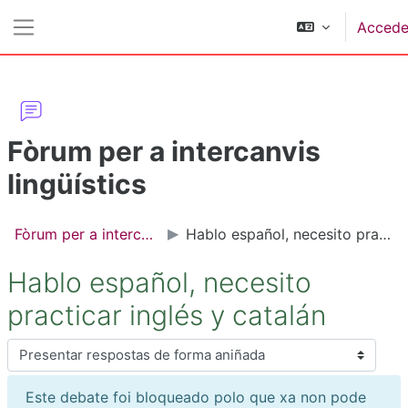
Ir ao contido principal
Accede
Panel lateral
Fòrum per a intercanvis
lingüístics
Fòrum per a intercanvis lingüístics
Hablo español, necesito practicar inglés y catalán
Hablo español, necesito
practicar inglés y catalán
Modo de presentación
Este debate foi bloqueado polo que xa non pode