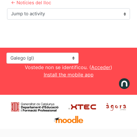
← Notícies del lloc
Jump to activity
Idioma
Vostede non se identificou. (
Acceder
)
Install the mobile app