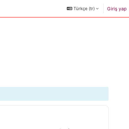
Türkçe ‎(tr)‎
Giriş yap