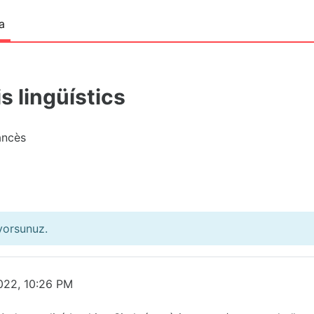
a
s lingüístics
ancès
ıyorsunuz.
022, 10:26 PM