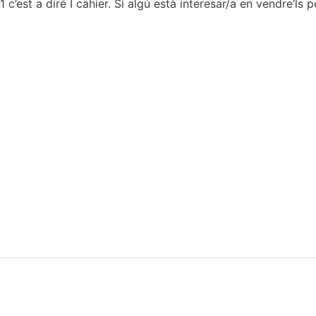
1 c’est a diré I cahier. Si algú està interesar/a en vendre’l