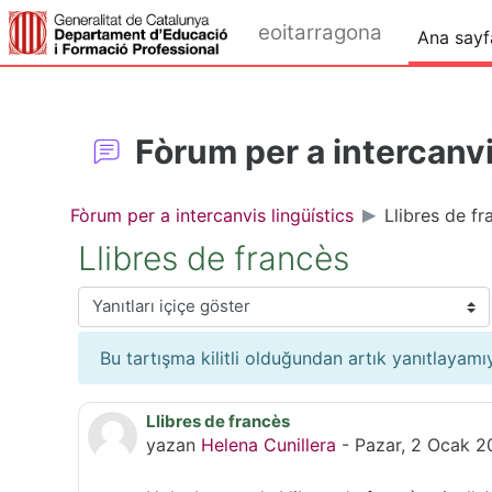
Ana içeriğe git
eoitarragona
Ana sayf
Fòrum per a intercanvi
Fòrum per a intercanvis lingüístics
Llibres de fr
Llibres de francès
Görünüm modu
Bu tartışma kilitli olduğundan artık yanıtlayam
Llibres de francès
Yanıt sayısı: 0
yazan
Helena Cunillera
-
Pazar, 2 Ocak 2