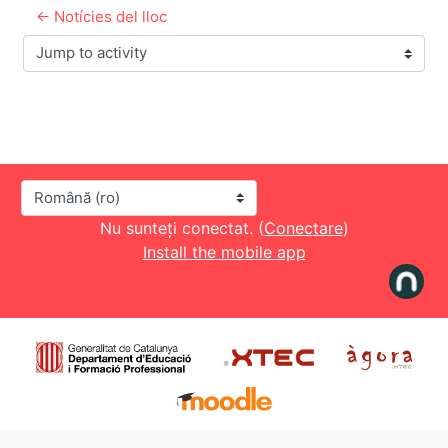
← Notícies del lloc
Jump to activity
Limbă
Nu sunteți conectat. (
Conectare
)
Install the mobile app