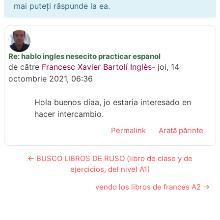
mai puteți răspunde la ea.
Re: hablo ingles nesecito practicar espanol
Număr de răspunsuri: 0
de către
Francesc Xavier Bartolí Inglès
-
joi, 14
octombrie 2021, 06:36
Hola buenos diaa, jo estaria interesado en
hacer intercambio.
Permalink
Arată părinte
← BUSCO LIBROS DE RUSO (libro de clase y de
ejercicios, del nivel A1)
vendo los libros de frances A2 →