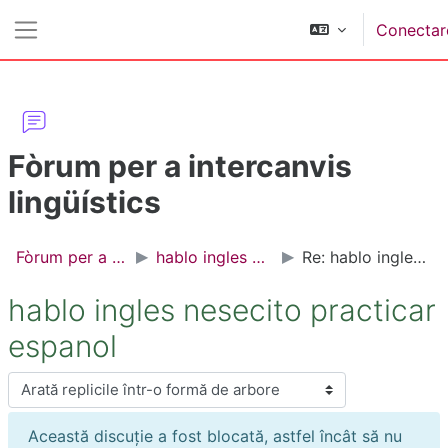
Sari la conţinutul principal
Conectar
Panou lateral
Fòrum per a intercanvis
lingüístics
Fòrum per a intercanvis lingüístics
hablo ingles nesecito practicar espanol
Re: hablo ingles nesecito practicar espanol
hablo ingles nesecito practicar
espanol
Afişează mod
Această discuție a fost blocată, astfel încât să nu