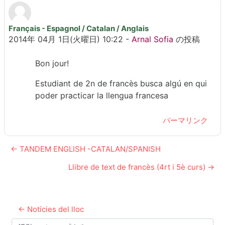
Français - Espagnol / Catalan / Anglais
返信数: 0
2014年 04月 1日(火曜日) 10:22
-
Arnal Sofia
の投稿
Bon jour!
Estudiant de 2n de francès busca algú en qui
poder practicar la llengua francesa
パーマリンク
← TANDEM ENGLISH -CATALAN/SPANISH
Llibre de text de francès (4rt i 5è curs) →
← Notícies del lloc