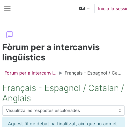
Ves al contingut principal
Inicia la sess
Panell lateral
Fòrum per a intercanvis
lingüístics
Fòrum per a intercanvis lingüístics
Français - Espagnol / Catalan / Anglais
Français - Espagnol / Catalan /
Anglais
Mode de visualització
Aquest fil de debat ha finalitzat, així que no admet