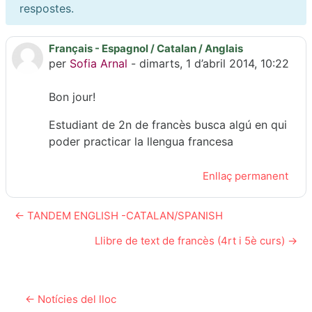
respostes.
Français - Espagnol / Catalan / Anglais
Nombre de respostes: 0
per
Sofia Arnal
-
dimarts, 1 d’abril 2014, 10:22
Bon jour!
Estudiant de 2n de francès busca algú en qui
poder practicar la llengua francesa
Enllaç permanent
← TANDEM ENGLISH -CATALAN/SPANISH
Llibre de text de francès (4rt i 5è curs) →
← Notícies del lloc