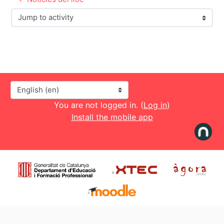
Jump to activity
Language
You are not logged in. (
Log in
)
Install the mobile app