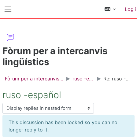
Skip to main content
Log i
Side panel
Fòrum per a intercanvis
lingüístics
Fòrum per a intercanvis lingüístics
ruso -español
Re: ruso -español
ruso -español
Display mode
This discussion has been locked so you can no
longer reply to it.