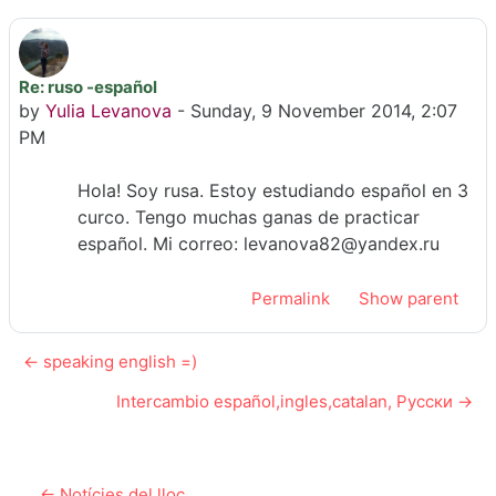
Re: ruso -español
Number of replies: 0
by
Yulia Levanova
-
Sunday, 9 November 2014, 2:07
PM
Hola! Soy rusa. Estoy estudiando español en 3
curco. Tengo muchas ganas de practicar
español. Mi correo: levanova82@yandex.ru
Permalink
Show parent
← speaking english =)
Intercambio español,ingles,catalan, Русски →
← Notícies del lloc