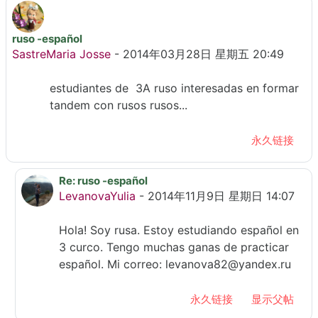
ruso -español
回帖数：1
SastreMaria Josse
-
2014年03月28日 星期五 20:49
estudiantes de 3A ruso interesadas en formar
tandem con rusos rusos...
永久链接
Re: ruso -español
回复SastreMaria Josse
LevanovaYulia
-
2014年11月9日 星期日 14:07
Hola! Soy rusa. Estoy estudiando español en
3 curco. Tengo muchas ganas de practicar
español. Mi correo: levanova82@yandex.ru
永久链接
显示父帖