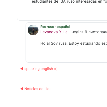
estudiantes de 3A ruso interesadas en fo
Re: ruso -español
У відповідь на Sastre Maria Josse
Levanova Yulia
-
неділя 9 листопад
Hola! Soy rusa. Estoy estudiando e
◀︎ speaking english =)
◀︎ Notícies del lloc