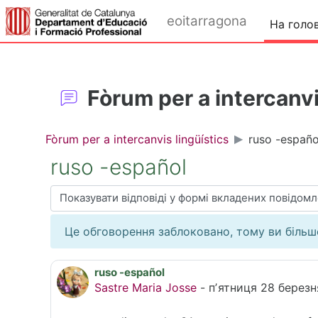
Перейти до головного вмісту
eoitarragona
На голо
Fòrum per a intercanvi
Fòrum per a intercanvis lingüístics
ruso -españo
ruso -español
Тип показу
Це обговорення заблоковано, тому ви більше
ruso -español
Кількість відповідей: 1
Sastre Maria Josse
-
пʼятниця 28 березн