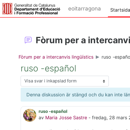
Gå direkt till huvudinnehåll
eoitarragona
Startsid
Fòrum per a intercanvi
Fòrum per a intercanvis lingüístics
ruso -españo
ruso -español
Visningsläge
Denna diskussion är stängd och du kan inte län
ruso -español
Antal svar: 1
av
Maria Josse Sastre
-
fredag, 28 mars 