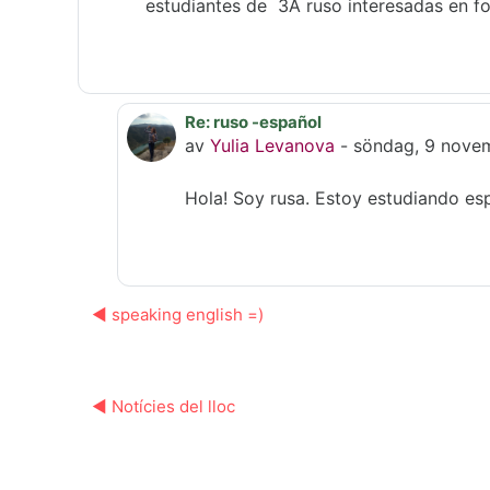
estudiantes de 3A ruso interesadas en fo
Re: ruso -español
Som svar till Maria Josse Sastre
av
Yulia Levanova
-
söndag, 9 novem
Hola! Soy rusa. Estoy estudiando e
◀︎ speaking english =)
◀︎ Notícies del lloc