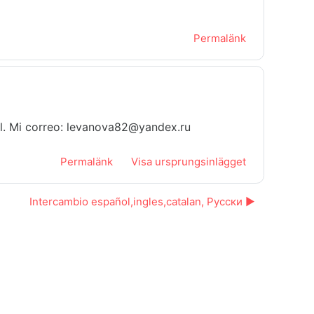
Permalänk
ol. Mi correo: levanova82@yandex.ru
Permalänk
Visa ursprungsinlägget
Intercambio español,ingles,catalan, Русски ▶︎