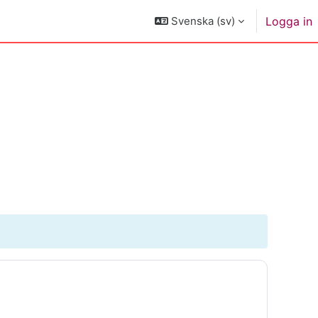
Svenska ‎(sv)‎
Logga in