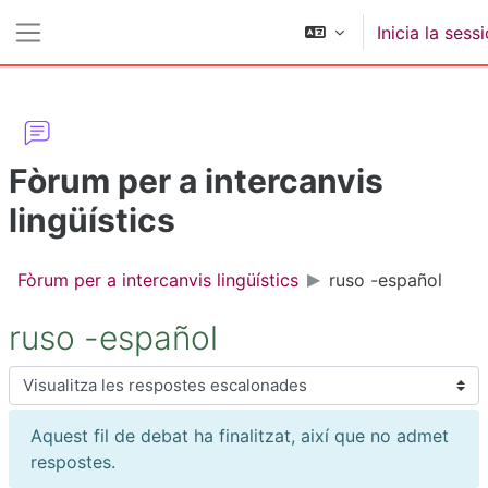
Ves al contingut principal
Inicia la sess
Panell lateral
Fòrum per a intercanvis
lingüístics
Fòrum per a intercanvis lingüístics
ruso -español
ruso -español
Mode de visualització
Aquest fil de debat ha finalitzat, així que no admet
respostes.