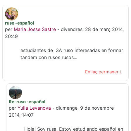
ruso -español
Nombre de respostes: 1
per
Maria Josse Sastre
-
divendres, 28 de març 2014,
20:49
estudiantes de 3A ruso interesadas en formar
tandem con rusos rusos...
Enllaç permanent
Re: ruso -español
En resposta a Maria Josse Sastre
per
Yulia Levanova
-
diumenge, 9 de novembre
2014, 14:07
Hola! Soy rusa. Estoy estudiando español en