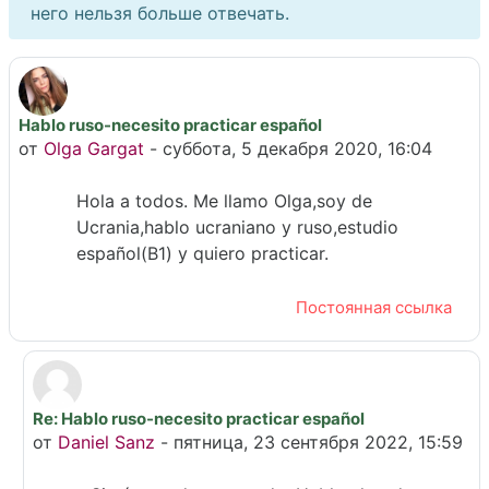
него нельзя больше отвечать.
Hablo ruso-necesito practicar español
Количество ответов: 1
от
Olga Gargat
-
суббота, 5 декабря 2020, 16:04
Hola a todos. Me llamo Olga,soy de
Ucrania,hablo ucraniano y ruso,estudio
español(B1) y quiero practicar.
Постоянная ссылка
Re: Hablo ruso-necesito practicar español
В ответ на Olga Gargat
от
Daniel Sanz
-
пятница, 23 сентября 2022, 15:59