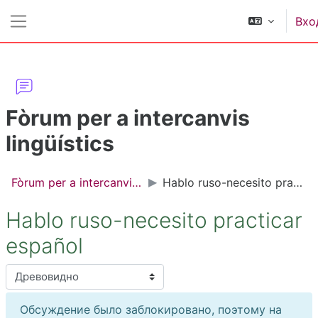
Перейти к основному содержанию
Вхо
Боковая панель
Fòrum per a intercanvis
lingüístics
Fòrum per a intercanvis lingüístics
Hablo ruso-necesito practicar español
Hablo ruso-necesito practicar
español
Режим отображения
Обсуждение было заблокировано, поэтому на