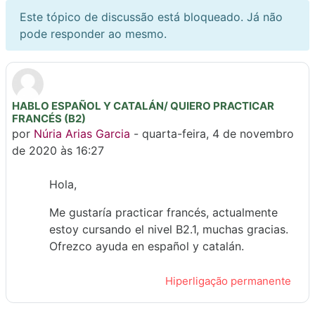
Este tópico de discussão está bloqueado. Já não
pode responder ao mesmo.
HABLO ESPAÑOL Y CATALÁN/ QUIERO PRACTICAR
Número de respostas: 0
FRANCÉS (B2)
por
Núria Arias Garcia
-
quarta-feira, 4 de novembro
de 2020 às 16:27
Hola,
Me gustaría practicar francés, actualmente
estoy cursando el nivel B2.1, muchas gracias.
Ofrezco ayuda en español y catalán.
Hiperligação permanente