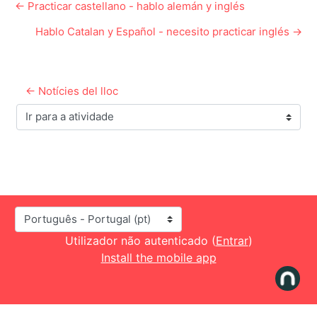
← Practicar castellano - hablo alemán y inglés
Hablo Catalan y Español - necesito practicar inglés →
← Notícies del lloc
Ir para a atividade
Idioma
Utilizador não autenticado (
Entrar
)
Install the mobile app