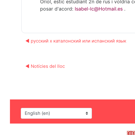
Oriol, estic estudiant 2n de rus i voldr
posar d'acord:
Isabel-lc@Hotmail.es
.
◀︎ русский x каталонский или испанский язык
◀︎ Notícies del lloc
Language