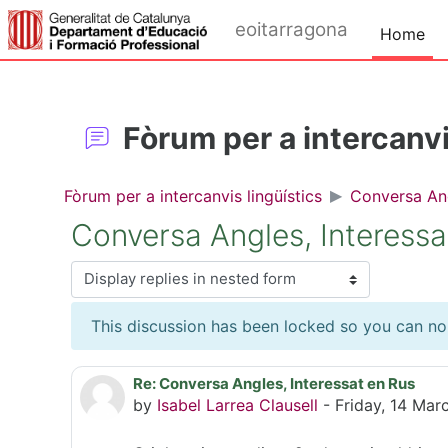
Skip to main content
eoitarragona
Home
Fòrum per a intercanvi
Fòrum per a intercanvis lingüístics
Conversa Ang
Conversa Angles, Interessa
Display mode
This discussion has been locked so you can no l
Re: Conversa Angles, Interessat en Rus
Number of replies: 0
by
Isabel Larrea Clausell
-
Friday, 14 Mar