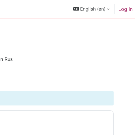
English ‎(en)‎
Log in
en Rus