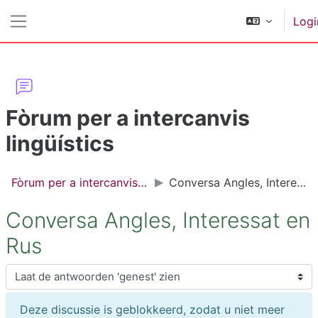
Ga naar hoofdinhoud
Logi
Zijpaneel
Fòrum per a intercanvis
lingüístics
Fòrum per a intercanvis lingüístics
Conversa Angles, Interessat en Rus
Conversa Angles, Interessat en
Rus
Toon modus
Deze discussie is geblokkeerd, zodat u niet meer