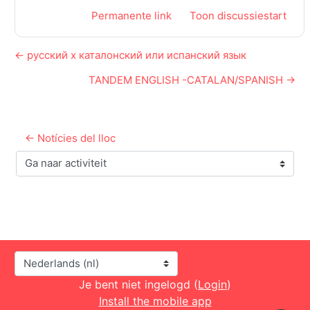
Permanente link
Toon discussiestart
← русский x каталонский или испанский язык
TANDEM ENGLISH -CATALAN/SPANISH →
← Notícies del lloc
Ga naar activiteit
Taal
Je bent niet ingelogd (
Login
)
Install the mobile app