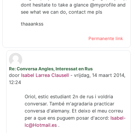
dont hesitate to take a glance @myprofile and
see what we can do, contact me pls
thaaankss
Permanente link
Re: Conversa Angles, Interessat en Rus
Als antwoord op oriol hernandez malca
door
Isabel Larrea Clausell
-
vrijdag, 14 maart 2014,
12:24
Oriol, estic estudiant 2n de rus i voldria
conversar. També m'agradaria practicar
conversa d'alemany. Et deixo el meu correu
per a que ens puguem posar d'acord:
Isabel-
lc@Hotmail.es
.