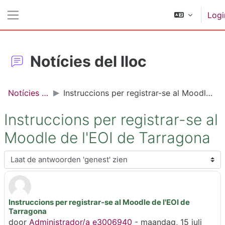
Ga naar hoofdinhoud
Logi
Zijpaneel
Notícies del lloc
Notícies del lloc
Instruccions per registrar-se al Moodle de l'EOI de Tarragona
Instruccions per registrar-se al
Moodle de l'EOI de Tarragona
Toon modus
Instruccions per registrar-se al Moodle de l'EOI de
Aantal antwoorden: 0
Tarragona
door
Administrador/a e3006940
-
maandag, 15 juli