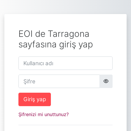
Ana içeriğe git
EOI de Tarragona
sayfasına giriş yap
Kullanıcı adı
Şifre
Giriş yap
Şifrenizi mi unuttunuz?