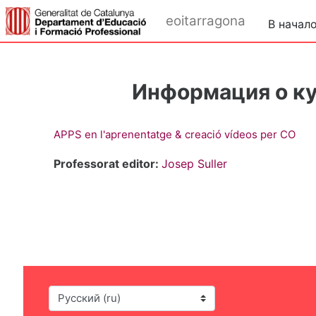
Перейти к основному содержанию
eoitarragona
В начал
Информация о к
APPS en l'aprenentatge & creació vídeos per CO
Professorat editor:
Josep Suller
Язык