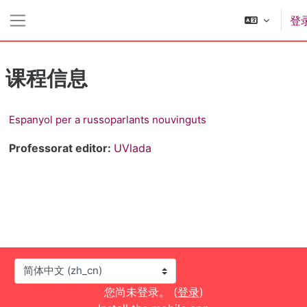
跳到主要内容
登
停靠面板
课程信息
Espanyol per a russoparlants nouvinguts
Professorat editor:
UVlada
语言
您尚未登录。 (
登录
)