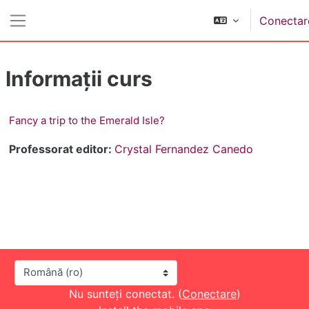
Sari la conţinutul principal
Conectar
Panou lateral
Informații curs
Fancy a trip to the Emerald Isle?
Professorat editor:
Crystal Fernandez Canedo
Limbă
Nu sunteți conectat. (
Conectare
)