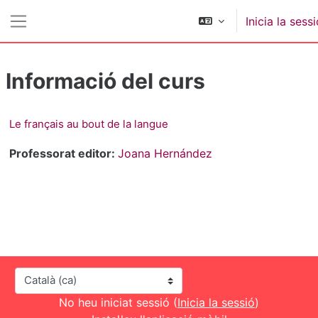
Ves al contingut principal
Inicia la sess
Panell lateral
Informació del curs
Le français au bout de la langue
Professorat editor:
Joana Hernández
Idioma
No heu iniciat sessió (
Inicia la sessió
)