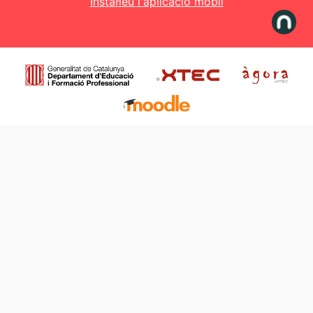
Instal·leu l'aplicació mòbil