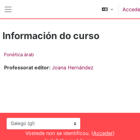
Ir ao contido principal
Accede
Panel lateral
Información do curso
Fonètica àrab
Professorat editor:
Joana Hernández
Idioma
Vostede non se identificou. (
Acceder
)