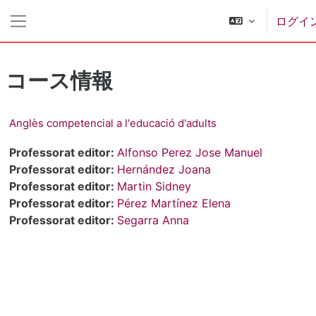
メインコンテンツへスキップする
ログイ
サイドパネル
コース情報
Anglès competencial a l'educació d'adults
Professorat editor:
Alfonso Perez Jose Manuel
Professorat editor:
Hernández Joana
Professorat editor:
Martin Sidney
Professorat editor:
Pérez Martínez Elena
Professorat editor:
Segarra Anna