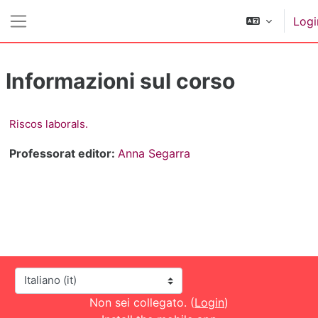
Vai al contenuto principale
Logi
Pannello laterale
Informazioni sul corso
Riscos laborals.
Professorat editor:
Anna Segarra
Lingua
Non sei collegato. (
Login
)