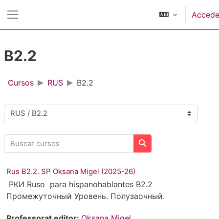
Ir ao contido principal
Accede
Panel lateral
B2.2
Cursos
RUS
B2.2
Categorías de cursos
Buscar cursos
Buscar cursos
Rus B2.2. SP Oksana Migel (2025-26)
РКИ Ruso para hispanohablantes B2.2
Промежуточный Уровень. Полузаочный.
Professorat editor:
Oksana Migel