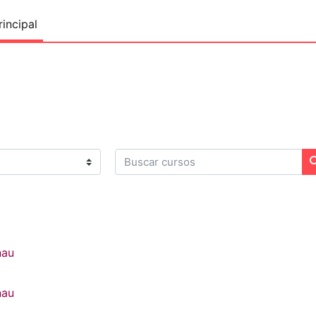
incipal
Buscar cursos
nau
nau