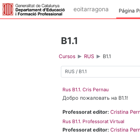
Salta al contenido principal
eoitarragona
Página Pr
B1.1
Cursos
RUS
B1.1
Categorías
Rus B1.1. Cris Pernau
Добро пожаловать на B1.1!
Professorat editor:
Cristina Per
Rus B1.1. Professorat Virtual
Professorat editor:
Cristina Per