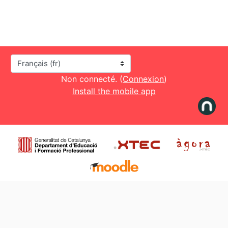
Langue
Non connecté. (
Connexion
)
Install the mobile app