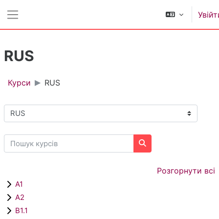
Перейти до головного вмісту
Увійт
Бокова панель
RUS
Курси
RUS
Категорії курсів
Пошук курсів
Пошук курсів
Розгорнути всі
A1
A2
B1.1