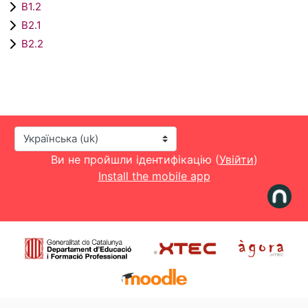
B1.2
B2.1
B2.2
Мова інтерфейсу
Ви не пройшли ідентифікацію (
Увійти
)
Install the mobile app