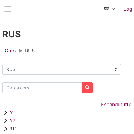
Vai al contenuto principale
Logi
Pannello laterale
RUS
Corsi
RUS
Categorie di corso
Cerca corsi
Cerca corsi
Espandi tutto
A1
A2
B1.1