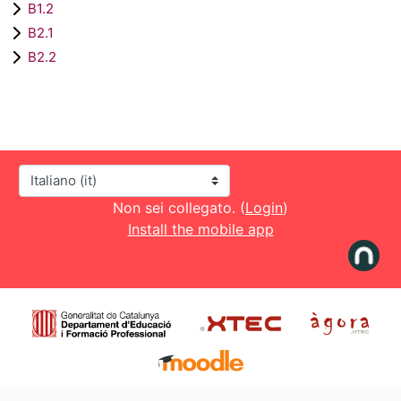
B1.2
B2.1
B2.2
Lingua
Non sei collegato. (
Login
)
Install the mobile app