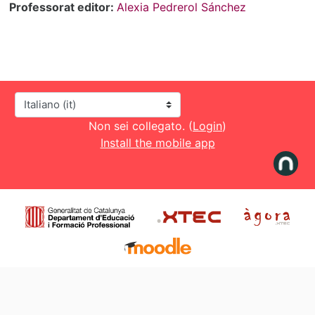
Professorat editor:
Alexia Pedrerol Sánchez
Lingua
Non sei collegato. (
Login
)
Install the mobile app