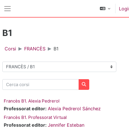
Vai al contenuto principale
Logi
Pannello laterale
B1
Corsi
FRANCÈS
B1
Categorie di corso
Cerca corsi
Cerca corsi
Francès B1. Alexia Pedrerol
Professorat editor:
Alexia Pedrerol Sánchez
Francès B1. Professorat Virtual
Professorat editor:
Jennifer Esteban